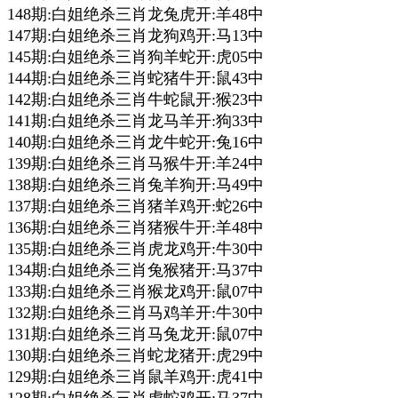
148期:白姐绝杀三肖龙兔虎开:羊48中
147期:白姐绝杀三肖龙狗鸡开:马13中
145期:白姐绝杀三肖狗羊蛇开:虎05中
144期:白姐绝杀三肖蛇猪牛开:鼠43中
142期:白姐绝杀三肖牛蛇鼠开:猴23中
141期:白姐绝杀三肖龙马羊开:狗33中
140期:白姐绝杀三肖龙牛蛇开:兔16中
139期:白姐绝杀三肖马猴牛开:羊24中
138期:白姐绝杀三肖兔羊狗开:马49中
137期:白姐绝杀三肖猪羊鸡开:蛇26中
136期:白姐绝杀三肖猪猴牛开:羊48中
135期:白姐绝杀三肖虎龙鸡开:牛30中
134期:白姐绝杀三肖兔猴猪开:马37中
133期:白姐绝杀三肖猴龙鸡开:鼠07中
132期:白姐绝杀三肖马鸡羊开:牛30中
131期:白姐绝杀三肖马兔龙开:鼠07中
130期:白姐绝杀三肖蛇龙猪开:虎29中
129期:白姐绝杀三肖鼠羊鸡开:虎41中