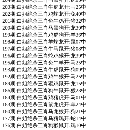
204期:白姐绝杀三肖马鼠猪开:虎05中
203期:白姐绝杀三肖牛虎龙开:马25中
202期:白姐绝杀三肖鸡蛇龙开:兔40中
201期:白姐绝杀三肖兔牛鸡开:猪32中
200期:白姐绝杀三肖马鼠狗开:龙39中
199期:白姐绝杀三肖鸡虎狗开:羊36中
198期:白姐绝杀三肖羊蛇龙开:鼠07中
197期:白姐绝杀三肖牛马鼠开:猪08中
196期:白姐绝杀三肖蛇鸡猴开:龙39中
195期:白姐绝杀三肖兔牛羊开:马25中
193期:白姐绝杀三肖牛虎鼠开:狗09中
192期:白姐绝杀三肖鸡牛猴开:马25中
189期:白姐绝杀三肖猴鸡鼠开:龙15中
186期:白姐绝杀三肖狗牛鼠开:猴23中
184期:白姐绝杀三肖鸡猪虎开:马01中
183期:白姐绝杀三肖鼠龙虎开:羊24中
180期:白姐绝杀三肖马龙猴开:狗21中
177期:白姐绝杀三肖马猪鸡开:蛇14中
176期:白姐绝杀三肖狗猴鼠开:鸡10中