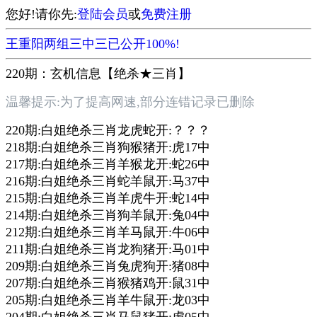
您好!请你先:
登陆会员
或
免费注册
王重阳两组三中三已公开100%!
220期：玄机信息【绝杀★三肖】
温馨提示:为了提高网速,部分连错记录已删除
220期:白姐绝杀三肖龙虎蛇开:？？？
218期:白姐绝杀三肖狗猴猪开:虎17中
217期:白姐绝杀三肖羊猴龙开:蛇26中
216期:白姐绝杀三肖蛇羊鼠开:马37中
215期:白姐绝杀三肖羊虎牛开:蛇14中
214期:白姐绝杀三肖狗羊鼠开:兔04中
212期:白姐绝杀三肖羊马鼠开:牛06中
211期:白姐绝杀三肖龙狗猪开:马01中
209期:白姐绝杀三肖兔虎狗开:猪08中
207期:白姐绝杀三肖猴猪鸡开:鼠31中
205期:白姐绝杀三肖羊牛鼠开:龙03中