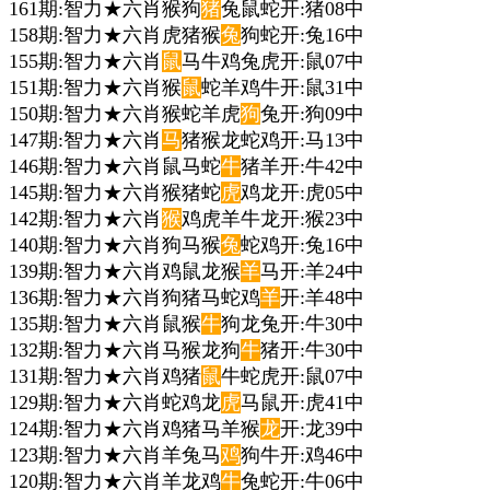
161期:智力★六肖猴狗
猪
兔鼠蛇开:猪08中
158期:智力★六肖虎猪猴
兔
狗蛇开:兔16中
155期:智力★六肖
鼠
马牛鸡兔虎开:鼠07中
151期:智力★六肖猴
鼠
蛇羊鸡牛开:鼠31中
150期:智力★六肖猴蛇羊虎
狗
兔开:狗09中
147期:智力★六肖
马
猪猴龙蛇鸡开:马13中
146期:智力★六肖鼠马蛇
牛
猪羊开:牛42中
145期:智力★六肖猴猪蛇
虎
鸡龙开:虎05中
142期:智力★六肖
猴
鸡虎羊牛龙开:猴23中
140期:智力★六肖狗马猴
兔
蛇鸡开:兔16中
139期:智力★六肖鸡鼠龙猴
羊
马开:羊24中
136期:智力★六肖狗猪马蛇鸡
羊
开:羊48中
135期:智力★六肖鼠猴
牛
狗龙兔开:牛30中
132期:智力★六肖马猴龙狗
牛
猪开:牛30中
131期:智力★六肖鸡猪
鼠
牛蛇虎开:鼠07中
129期:智力★六肖蛇鸡龙
虎
马鼠开:虎41中
124期:智力★六肖鸡猪马羊猴
龙
开:龙39中
123期:智力★六肖羊兔马
鸡
狗牛开:鸡46中
120期:智力★六肖羊龙鸡
牛
兔蛇开:牛06中