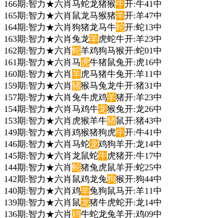
166期:智力★六肖马蛇龙猪猴
牛
开:牛41中
165期:智力★六肖鼠龙马猴猪
羊
开:羊47中
164期:智力★六肖狗猪龙马牛
蛇
开:蛇13中
163期:智力★六肖兔龙
羊
虎蛇牛开:羊23中
162期:智力★六肖
蛇
羊鸡狗马猴开:蛇01中
161期:智力★六肖马
虎
牛猪鼠兔开:虎16中
160期:智力★六肖
羊
虎马猪牛兔开:羊11中
159期:智力★六肖
猪
猴马兔龙牛开:猪31中
157期:智力★六肖兔牛虎鸡
羊
猪开:羊23中
154期:智力★六肖马鸡牛
龙
猴兔开:龙26中
153期:智力★六肖虎猴羊牛
猪
鼠开:猪43中
149期:智力★六肖鸡猴猪狗虎
牛
开:牛41中
146期:智力★六肖马蛇
龙
鸡狗羊开:龙14中
145期:智力★六肖龙鼠蛇
牛
虎猪开:牛17中
144期:智力★六肖
蛇
猪兔虎鼠羊开:蛇25中
142期:智力★六肖鼠鸡龙兔
狗
猴开:狗44中
140期:智力★六肖鸡
羊
兔狗鼠马开:羊11中
139期:智力★六肖鼠
龙
猪牛虎蛇开:龙14中
136期:智力★六肖
鸡
牛蛇龙兔羊开:鸡09中