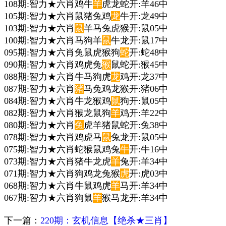
108期:智力★六肖鸡牛
羊
虎龙蛇开:羊46中
105期:智力★六肖鼠猪兔鸡
龙
牛开:龙49中
103期:智力★六肖
鼠
羊马兔虎猴开:鼠05中
100期:智力★六肖马狗羊
鼠
牛龙开:鼠17中
095期:智力★六肖兔鼠虎猴狗
蛇
开:蛇48中
090期:智力★六肖鸡虎兔
猴
鼠蛇开:猴45中
088期:智力★六肖牛马狗虎
龙
鸡开:龙37中
087期:智力★六肖
猪
马兔鸡龙猴开:猪06中
084期:智力★六肖牛龙猴鸡
鼠
狗开:鼠05中
082期:智力★六肖猴龙鼠狗
羊
鸡开:羊22中
080期:智力★六肖
兔
虎羊猪鼠蛇开:兔38中
078期:智力★六肖鸡虎马
鼠
兔龙开:鼠05中
075期:智力★六肖蛇猴鼠鸡兔
牛
开:牛16中
073期:智力★六肖猪牛龙虎
羊
兔开:羊34中
071期:智力★六肖狗鸡龙兔猴
虎
开:虎03中
068期:智力★六肖牛鼠鸡虎
羊
马开:羊34中
067期:智力★六肖狗鼠
羊
猴马龙开:羊34中
下一篇：
220期：玄机信息【绝杀★三肖】