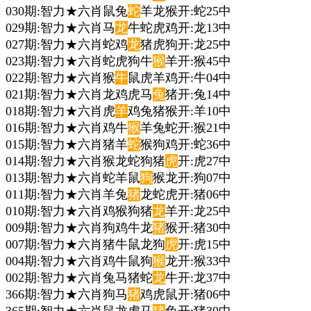
030期:智力★六肖鼠兔
蛇
羊龙猴开:蛇25中
029期:智力★六肖马
龙
牛蛇虎鸡开:龙13中
027期:智力★六肖蛇鸡
龙
猪虎狗开:龙25中
023期:智力★六肖蛇虎狗牛
猴
羊开:猴45中
022期:智力★六肖猴
牛
鼠虎羊鸡开:牛04中
021期:智力★六肖龙鸡虎马
兔
猪开:兔14中
018期:智力★六肖虎
羊
鸡兔猪猴开:羊10中
016期:智力★六肖鸡牛
猴
羊兔蛇开:猴21中
015期:智力★六肖猪羊
蛇
猴狗鸡开:蛇36中
014期:智力★六肖猴龙蛇狗猪
虎
开:虎27中
013期:智力★六肖蛇羊鼠
狗
猴龙开:狗07中
011期:智力★六肖羊兔
猪
龙蛇虎开:猪06中
010期:智力★六肖鸡猴狗猪
龙
羊开:龙25中
009期:智力★六肖狗鸡牛龙
猪
猴开:猪30中
007期:智力★六肖猪牛鼠龙狗
虎
开:虎15中
004期:智力★六肖鸡牛鼠狗
猴
龙开:猴33中
002期:智力★六肖兔马猪蛇
龙
牛开:龙37中
366期:智力★六肖狗马
猪
鸡虎鼠开:猪06中