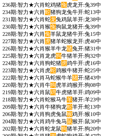
236期:智力★六肖蛇鸡猪
兔
虎龙开:兔39中
234期:智力★六肖
蛇
猪狗龙兔牛开:蛇13中
231期:智力★六肖蛇
龙
兔鸡鼠羊开:龙38中
230期:智力★六肖猴
兔
狗鼠龙猪开:兔39中
228期:智力★六肖
兔
羊鼠龙猪牛开:兔15中
227期:智力★六肖
虎
猪羊蛇猴龙开:虎40中
226期:智力★六肖猴羊牛龙
猪
兔开:猪31中
225期:智力★六肖龙虎
狗
牛猪羊开:狗32中
224期:智力★六肖狗蛇猪
虎
鸡牛开:虎16中
223期:智力★六肖虎
蛇
鸡猴牛猪开:蛇25中
222期:智力★六肖马蛇猴牛羊
猪
开:猪43中
220期:智力★六肖牛
狗
虎羊鸡猴开:狗08中
219期:智力★六肖鼠
鸡
牛虎猪羊开:鸡09中
218期:智力★六肖蛇猴马牛
羊
猪开:羊23中
209期:智力★六肖牛猪狗龙
蛇
羊开:蛇13中
206期:智力★六肖狗虎兔鼠
猴
鸡开:猴10中
204期:智力★六肖鸡牛兔马
鼠
猴开:鼠30中
202期:智力★六肖蛇龙鼠
狗
猪羊开:狗20中