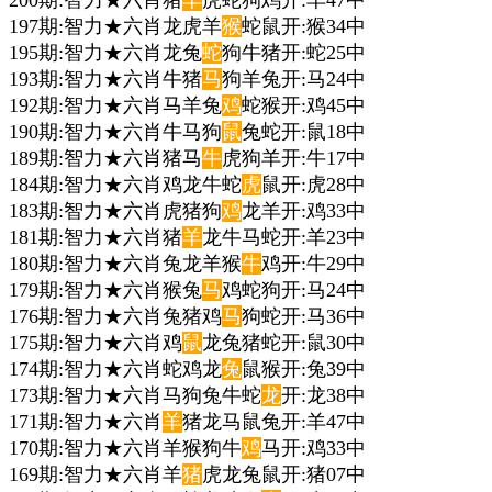
200期:智力★六肖猪
羊
虎蛇狗鸡开:羊47中
197期:智力★六肖龙虎羊
猴
蛇鼠开:猴34中
195期:智力★六肖龙兔
蛇
狗牛猪开:蛇25中
193期:智力★六肖牛猪
马
狗羊兔开:马24中
192期:智力★六肖马羊兔
鸡
蛇猴开:鸡45中
190期:智力★六肖牛马狗
鼠
兔蛇开:鼠18中
189期:智力★六肖猪马
牛
虎狗羊开:牛17中
184期:智力★六肖鸡龙牛蛇
虎
鼠开:虎28中
183期:智力★六肖虎猪狗
鸡
龙羊开:鸡33中
181期:智力★六肖猪
羊
龙牛马蛇开:羊23中
180期:智力★六肖兔龙羊猴
牛
鸡开:牛29中
179期:智力★六肖猴兔
马
鸡蛇狗开:马24中
176期:智力★六肖兔猪鸡
马
狗蛇开:马36中
175期:智力★六肖鸡
鼠
龙兔猪蛇开:鼠30中
174期:智力★六肖蛇鸡龙
兔
鼠猴开:兔39中
173期:智力★六肖马狗兔牛蛇
龙
开:龙38中
171期:智力★六肖
羊
猪龙马鼠兔开:羊47中
170期:智力★六肖羊猴狗牛
鸡
马开:鸡33中
169期:智力★六肖羊
猪
虎龙兔鼠开:猪07中