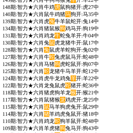
149期:智力★六肖牛狗马猴兔
羊
开:羊22中
148期:智力★六肖牛鸡
虎
鼠狗猪开:虎27中
140期:智力★六肖鼠牛鸡猪
马
狗开:马35中
139期:智力★六肖虎
兔
牛羊鼠蛇开:兔14中
134期:智力★六肖猪鼠猴
狗
鸡马开:狗19中
131期:智力★六肖鸡龙
牛
蛇兔羊开:牛04中
130期:智力★六肖兔
鼠
虎龙猪牛开:鼠17中
128期:智力★六肖
兔
鼠虎羊蛇狗开:兔02中
127期:智力★六肖牛
蛇
兔虎鼠马开:蛇48中
126期:智力★六肖马猪
狗
虎蛇鼠开:狗07中
125期:智力★六肖
蛇
龙猪牛马羊开:蛇12中
124期:智力★六肖虎牛龙鸡兔
羊
开:羊22中
122期:智力★六肖龙兔鼠虎
蛇
猪开:蛇36中
118期:智力★六肖猪虎狗羊龙
猴
开:猴21中
117期:智力★六肖鼠猪猴
龙
鸡虎开:龙25中
115期:智力★六肖
鼠
马羊狗虎兔开:鼠29中
114期:智力★六肖
猪
羊鸡虎兔鼠开:猪18中
110期:智力★六肖鸡龙
蛇
狗羊鼠开:蛇48中
109期:智力★六肖羊虎猪
狗
兔马开:狗43中