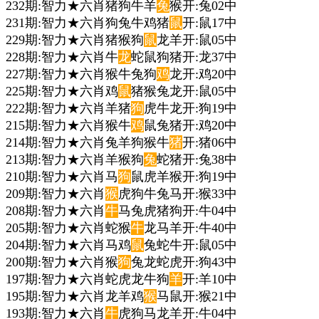
232期:智力★六肖猪狗牛羊
兔
猴开:兔02中
231期:智力★六肖狗兔牛鸡猪
鼠
开:鼠17中
229期:智力★六肖猪猴狗
鼠
龙羊开:鼠05中
228期:智力★六肖牛
龙
蛇鼠狗猪开:龙37中
227期:智力★六肖猴牛兔狗
鸡
龙开:鸡20中
225期:智力★六肖鸡
鼠
猪猴兔龙开:鼠05中
222期:智力★六肖羊猪
狗
虎牛龙开:狗19中
215期:智力★六肖猴牛
鸡
鼠兔猪开:鸡20中
214期:智力★六肖兔羊狗猴牛
猪
开:猪06中
213期:智力★六肖羊猴狗
兔
蛇猪开:兔38中
210期:智力★六肖马
狗
鼠虎羊猴开:狗19中
209期:智力★六肖
猴
虎狗牛兔马开:猴33中
208期:智力★六肖
牛
马兔虎猪狗开:牛04中
205期:智力★六肖蛇猴
牛
龙马羊开:牛40中
204期:智力★六肖马鸡
鼠
兔蛇牛开:鼠05中
200期:智力★六肖猴
狗
兔龙蛇虎开:狗43中
197期:智力★六肖蛇虎龙牛狗
羊
开:羊10中
195期:智力★六肖龙羊鸡
猴
马鼠开:猴21中
193期:智力★六肖
牛
虎狗马龙羊开:牛04中