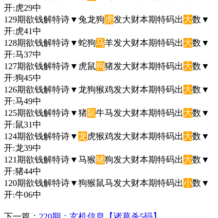
开:虎29中
129期欲钱解特诗▼兔龙狗
虎
发大财本期特码出
大
数▼
开:虎41中
128期欲钱解特诗▼蛇狗
马
羊发大财本期特码出
大
数▼
开:马37中
127期欲钱解特诗▼虎鼠
狗
猪发大财本期特码出
大
数▼
开:狗45中
126期欲钱解特诗▼龙狗猴鸡发大财本期特码出
大
数▼
开:马49中
125期欲钱解特诗▼猪
鼠
牛马发大财本期特码出
大
数▼
开:鼠31中
124期欲钱解特诗▼
龙
虎猴鸡发大财本期特码出
大
数▼
开:龙39中
121期欲钱解特诗▼马猴
猪
狗发大财本期特码出
大
数▼
开:猪44中
120期欲钱解特诗▼狗猴鼠马发大财本期特码出
小
数▼
开:牛06中
下一篇：
220期：玄机信息【诸葛杀5码】