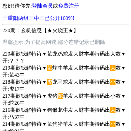
您好!请你先:
登陆会员
或
免费注册
王重阳两组三中三已公开100%!
220期：玄机信息【★火烧王★】
温馨提示:为了提高网速,部分连错记录已删除
220期欲钱解特诗▼鼠龙鸡蛇发大财本期特码出大数▼
开:？？？
219期欲钱解特诗▼
鼠
蛇牛羊发大财本期特码出
大
数▼
开:鼠43中
218期欲钱解特诗▼
虎
龙马蛇发大财本期特码出
小
数▼
开:虎17中
217期欲钱解特诗▼虎猪
蛇
羊发大财本期特码出小数▼
开:蛇26中
216期欲钱解特诗▼狗猴龙牛发大财本期特码出
大
数▼
开:马37中
214期欲钱解特诗▼鼠狗猪羊发大财本期特码出
小
数▼