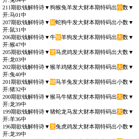
开:兔04中
211期欲钱解特诗▼狗猴兔羊发大财本期特码出
小
数▼
开:马01中
207期欲钱解特诗▼
鼠
蛇狗牛发大财本期特码出小数▼
开:鼠31中
206期欲钱解特诗▼牛
猴
羊狗发大财本期特码出
大
数▼
开:猴47中
205期欲钱解特诗▼
龙
马虎鸡发大财本期特码出大数▼
开:龙03中
202期欲钱解特诗▼猴羊鸡猪发大财本期特码出
大
数▼
开:兔40中
201期欲钱解特诗▼
猪
马羊兔发大财本期特码出小数▼
开:猪32中
200期欲钱解特诗▼猴马牛猪发大财本期特码出
大
数▼
开:龙39中
199期欲钱解特诗▼猪蛇龙马发大财本期特码出
大
数▼
开:羊36中
196期欲钱解特诗▼
龙
兔虎鸡发大财本期特码出小数▼
开:龙39中