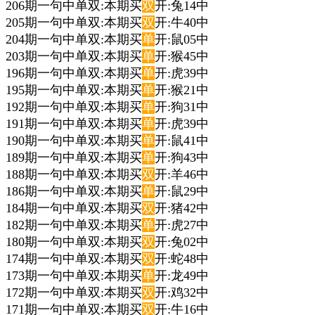
206期一句中单双:本期买
双
开:兔14中
205期一句中单双:本期买
双
开:牛40中
204期一句中单双:本期买
单
开:鼠05中
203期一句中单双:本期买
单
开:猴45中
196期一句中单双:本期买
单
开:虎39中
195期一句中单双:本期买
单
开:猴21中
192期一句中单双:本期买
单
开:狗31中
191期一句中单双:本期买
单
开:虎39中
190期一句中单双:本期买
单
开:鼠41中
189期一句中单双:本期买
单
开:狗43中
188期一句中单双:本期买
双
开:羊46中
186期一句中单双:本期买
单
开:鼠29中
184期一句中单双:本期买
双
开:猪42中
182期一句中单双:本期买
单
开:虎27中
180期一句中单双:本期买
双
开:兔02中
174期一句中单双:本期买
双
开:蛇48中
173期一句中单双:本期买
单
开:龙49中
172期一句中单双:本期买
双
开:鸡32中
171期一句中单双:本期买
双
开:牛16中