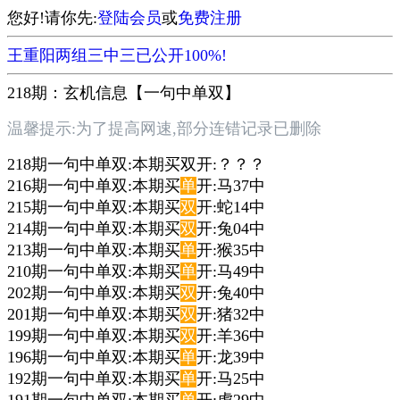
您好!请你先:
登陆会员
或
免费注册
王重阳两组三中三已公开100%!
218期：玄机信息【一句中单双】
温馨提示:为了提高网速,部分连错记录已删除
218期一句中单双:本期买双开:？？？
216期一句中单双:本期买
单
开:马37中
215期一句中单双:本期买
双
开:蛇14中
214期一句中单双:本期买
双
开:兔04中
213期一句中单双:本期买
单
开:猴35中
210期一句中单双:本期买
单
开:马49中
202期一句中单双:本期买
双
开:兔40中
201期一句中单双:本期买
双
开:猪32中
199期一句中单双:本期买
双
开:羊36中
196期一句中单双:本期买
单
开:龙39中
192期一句中单双:本期买
单
开:马25中