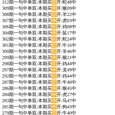
312期一句中单双:本期买
双
开:蛇48中
309期一句中单双:本期买
单
开:猴09中
308期一句中单双:本期买
双
开:羊22中
307期一句中单双:本期买
单
开:虎03中
306期一句中单双:本期买
双
开:鸡08中
304期一句中单双:本期买
单
开:鼠17中
302期一句中单双:本期买
双
开:蛇24中
301期一句中单双:本期买
双
开:牛16中
300期一句中单双:本期买
双
开:羊46中
299期一句中单双:本期买
单
开:猴21中
298期一句中单双:本期买
双
开:鸡44中
297期一句中单双:本期买
单
开:龙49中
292期一句中单双:本期买
双
开:鸡44中
287期一句中单双:本期买
双
开:牛40中
286期一句中单双:本期买
单
开:猴45中
284期一句中单双:本期买
单
开:虎27中
283期一句中单双:本期买
单
开:马47中
281期一句中单双:本期买
单
开:狗43中
279期一句中单双:本期买
双
开:牛40中