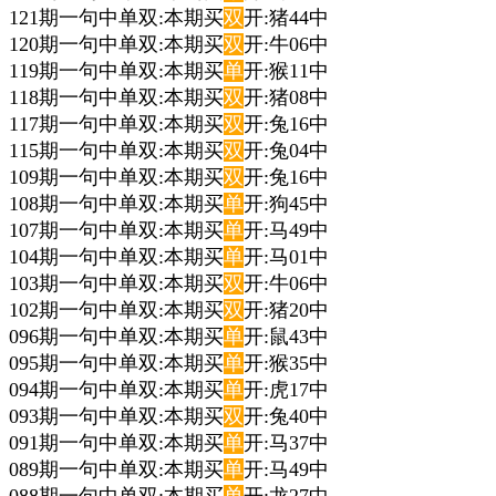
121期一句中单双:本期买
双
开:猪44中
120期一句中单双:本期买
双
开:牛06中
119期一句中单双:本期买
单
开:猴11中
118期一句中单双:本期买
双
开:猪08中
117期一句中单双:本期买
双
开:兔16中
115期一句中单双:本期买
双
开:兔04中
109期一句中单双:本期买
双
开:兔16中
108期一句中单双:本期买
单
开:狗45中
107期一句中单双:本期买
单
开:马49中
104期一句中单双:本期买
单
开:马01中
103期一句中单双:本期买
双
开:牛06中
102期一句中单双:本期买
双
开:猪20中
096期一句中单双:本期买
单
开:鼠43中
095期一句中单双:本期买
单
开:猴35中
094期一句中单双:本期买
单
开:虎17中
093期一句中单双:本期买
双
开:兔40中
091期一句中单双:本期买
单
开:马37中
089期一句中单双:本期买
单
开:马49中