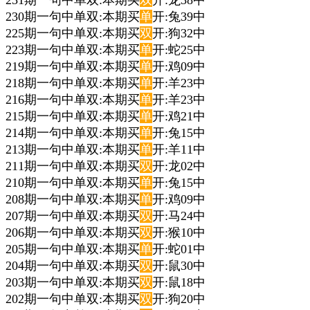
231期一句中单双:本期买
双
开:龙38中
230期一句中单双:本期买
单
开:兔39中
225期一句中单双:本期买
双
开:狗32中
223期一句中单双:本期买
单
开:蛇25中
219期一句中单双:本期买
单
开:鸡09中
218期一句中单双:本期买
单
开:羊23中
216期一句中单双:本期买
单
开:羊23中
215期一句中单双:本期买
单
开:鸡21中
214期一句中单双:本期买
单
开:兔15中
213期一句中单双:本期买
单
开:羊11中
211期一句中单双:本期买
双
开:龙02中
210期一句中单双:本期买
单
开:兔15中
208期一句中单双:本期买
单
开:鸡09中
207期一句中单双:本期买
双
开:马24中
206期一句中单双:本期买
双
开:猴10中
205期一句中单双:本期买
单
开:蛇01中
204期一句中单双:本期买
双
开:鼠30中
203期一句中单双:本期买
双
开:鼠18中
202期一句中单双:本期买
双
开:狗20中