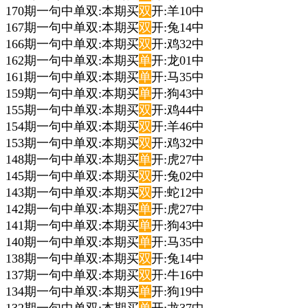
170期一句中单双:本期买
双
开:羊10中
167期一句中单双:本期买
双
开:兔14中
166期一句中单双:本期买
双
开:鸡32中
162期一句中单双:本期买
单
开:龙01中
161期一句中单双:本期买
单
开:马35中
159期一句中单双:本期买
单
开:狗43中
155期一句中单双:本期买
双
开:鸡44中
154期一句中单双:本期买
双
开:羊46中
153期一句中单双:本期买
双
开:鸡32中
148期一句中单双:本期买
单
开:虎27中
145期一句中单双:本期买
双
开:兔02中
143期一句中单双:本期买
双
开:蛇12中
142期一句中单双:本期买
单
开:虎27中
141期一句中单双:本期买
单
开:狗43中
140期一句中单双:本期买
单
开:马35中
138期一句中单双:本期买
双
开:兔14中
137期一句中单双:本期买
双
开:牛16中
134期一句中单双:本期买
单
开:狗19中