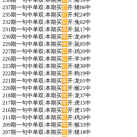
238期一句中单双:本期买
双
开:猪18中
237期一句中单双:本期买
双
开:猪06中
235期一句中单双:本期买
双
开:蛇24中
232期一句中单双:本期买
双
开:兔02中
231期一句中单双:本期买
单
开:鼠17中
230期一句中单双:本期买
单
开:龙49中
229期一句中单双:本期买
单
开:鼠05中
227期一句中单双:本期买
双
开:鸡20中
226期一句中单双:本期买
双
开:羊34中
223期一句中单双:本期买
双
开:猪30中
222期一句中单双:本期买
单
开:狗19中
221期一句中单双:本期买
单
开:龙01中
220期一句中单双:本期买
单
开:猴21中
218期一句中单双:本期买
单
开:龙37中
217期一句中单双:本期买
单
开:虎15中
216期一句中单双:本期买
单
开:虎15中
211期一句中单双:本期买
双
开:鸡20中
209期一句中单双:本期买
单
开:猴33中
207期一句中单双:本期买
双
开:猪18中