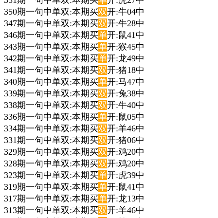
351期一句中单双:本期买
单
开:虎27中
350期一句中单双:本期买
双
开:牛04中
347期一句中单双:本期买
双
开:牛28中
346期一句中单双:本期买
单
开:鼠41中
343期一句中单双:本期买
单
开:猴45中
342期一句中单双:本期买
单
开:龙49中
341期一句中单双:本期买
双
开:猪18中
340期一句中单双:本期买
单
开:马47中
339期一句中单双:本期买
双
开:兔38中
338期一句中单双:本期买
双
开:牛40中
336期一句中单双:本期买
单
开:鼠05中
334期一句中单双:本期买
双
开:羊46中
331期一句中单双:本期买
双
开:猪06中
329期一句中单双:本期买
双
开:鸡20中
328期一句中单双:本期买
双
开:鸡20中
323期一句中单双:本期买
单
开:虎39中
319期一句中单双:本期买
单
开:鼠41中
317期一句中单双:本期买
单
开:龙13中
313期一句中单双:本期买
双
开:羊46中