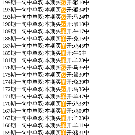
199期一句中单双:本期买
双
开:猴10中
197期一句中单双:本期买
双
开:猴34中
193期一句中单双:本期买
双
开:马24中
190期一句中单双:本期买
双
开:鼠18中
189期一句中单双:本期买
单
开:牛17中
188期一句中单双:本期买
单
开:兔15中
187期一句中单双:本期买
单
开:鸡45中
185期一句中单双:本期买
单
开:牛5中
181期一句中单双:本期买
单
开:羊23中
176期一句中单双:本期买
双
开:马36中
175期一句中单双:本期买
双
开:鼠30中
174期一句中单双:本期买
单
开:兔39中
172期一句中单双:本期买
双
开:马36中
171期一句中单双:本期买
单
开:羊47中
170期一句中单双:本期买
单
开:鸡33中
167期一句中单双:本期买
单
开:鸡09中
163期一句中单双:本期买
单
开:羊23中
160期一句中单双:本期买
单
开:羊11中
159期一句中单双:本期买
单
开:猪31中