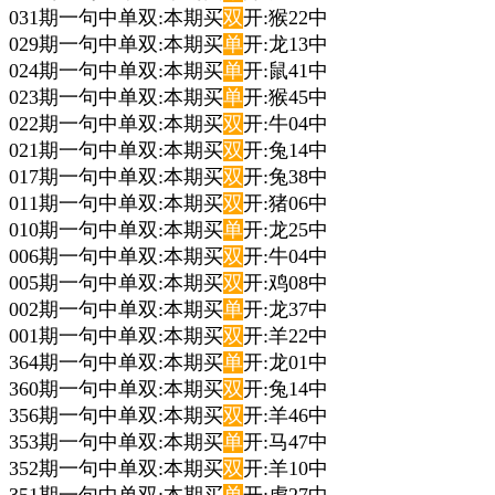
031期一句中单双:本期买
双
开:猴22中
029期一句中单双:本期买
单
开:龙13中
024期一句中单双:本期买
单
开:鼠41中
023期一句中单双:本期买
单
开:猴45中
022期一句中单双:本期买
双
开:牛04中
021期一句中单双:本期买
双
开:兔14中
017期一句中单双:本期买
双
开:兔38中
011期一句中单双:本期买
双
开:猪06中
010期一句中单双:本期买
单
开:龙25中
006期一句中单双:本期买
双
开:牛04中
005期一句中单双:本期买
双
开:鸡08中
002期一句中单双:本期买
单
开:龙37中
001期一句中单双:本期买
双
开:羊22中
364期一句中单双:本期买
单
开:龙01中
360期一句中单双:本期买
双
开:兔14中
356期一句中单双:本期买
双
开:羊46中
353期一句中单双:本期买
单
开:马47中
352期一句中单双:本期买
双
开:羊10中