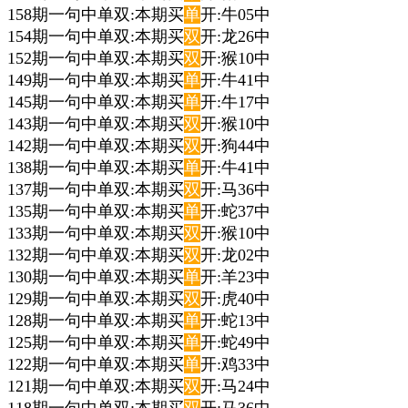
158期一句中单双:本期买
单
开:牛05中
154期一句中单双:本期买
双
开:龙26中
152期一句中单双:本期买
双
开:猴10中
149期一句中单双:本期买
单
开:牛41中
145期一句中单双:本期买
单
开:牛17中
143期一句中单双:本期买
双
开:猴10中
142期一句中单双:本期买
双
开:狗44中
138期一句中单双:本期买
单
开:牛41中
137期一句中单双:本期买
双
开:马36中
135期一句中单双:本期买
单
开:蛇37中
133期一句中单双:本期买
双
开:猴10中
132期一句中单双:本期买
双
开:龙02中
130期一句中单双:本期买
单
开:羊23中
129期一句中单双:本期买
双
开:虎40中
128期一句中单双:本期买
单
开:蛇13中
125期一句中单双:本期买
单
开:蛇49中
122期一句中单双:本期买
单
开:鸡33中
121期一句中单双:本期买
双
开:马24中