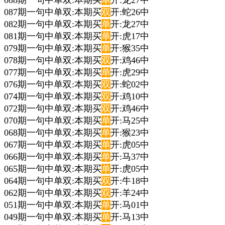
088期一句中单双:本期买
单
开:龙27中
087期一句中单双:本期买
双
开:蛇26中
082期一句中单双:本期买
单
开:龙27中
081期一句中单双:本期买
单
开:虎17中
079期一句中单双:本期买
单
开:猴35中
078期一句中单双:本期买
双
开:鸡46中
077期一句中单双:本期买
单
开:虎29中
076期一句中单双:本期买
双
开:蛇02中
074期一句中单双:本期买
双
开:鸡10中
072期一句中单双:本期买
双
开:鸡46中
070期一句中单双:本期买
单
开:马25中
068期一句中单双:本期买
单
开:猴23中
067期一句中单双:本期买
单
开:虎05中
066期一句中单双:本期买
单
开:马37中
065期一句中单双:本期买
单
开:虎05中
064期一句中单双:本期买
双
开:牛18中
062期一句中单双:本期买
双
开:羊24中
051期一句中单双:本期买
单
开:马01中
049期一句中单双:本期买
单
开:马13中