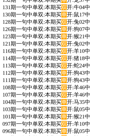
132期一句中单双:本期买
单
开:龙37中
131期一句中单双:本期买
双
开:牛04中
130期一句中单双:本期买
单
开:鼠17中
128期一句中单双:本期买
双
开:兔02中
126期一句中单双:本期买
单
开:狗07中
123期一句中单双:本期买
单
开:猴21中
121期一句中单双:本期买
双
开:兔02中
116期一句中单双:本期买
双
开:羊10中
114期一句中单双:本期买
双
开:猪18中
113期一句中单双:本期买
双
开:蛇24中
112期一句中单双:本期买
单
开:狗43中
111期一句中单双:本期买
单
开:狗43中
108期一句中单双:本期买
双
开:羊46中
107期一句中单双:本期买
双
开:羊46中
104期一句中单双:本期买
单
开:马35中
103期一句中单双:本期买
单
开:鼠05中
101期一句中单双:本期买
单
开:猴21中
097期一句中单双:本期买
双
开:羊10中
096期一句中单双:本期买
单
开:鼠05中