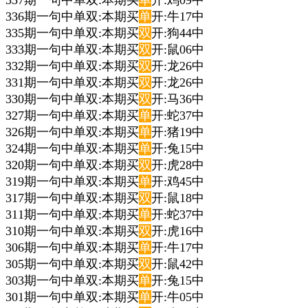
337期一句中单双:本期买
单
开:鸡09中
336期一句中单双:本期买
单
开:牛17中
335期一句中单双:本期买
双
开:狗44中
333期一句中单双:本期买
双
开:鼠06中
332期一句中单双:本期买
双
开:龙26中
331期一句中单双:本期买
双
开:龙26中
330期一句中单双:本期买
双
开:马36中
327期一句中单双:本期买
单
开:蛇37中
326期一句中单双:本期买
单
开:猪19中
324期一句中单双:本期买
单
开:兔15中
320期一句中单双:本期买
双
开:虎28中
319期一句中单双:本期买
单
开:鸡45中
317期一句中单双:本期买
双
开:鼠18中
311期一句中单双:本期买
单
开:蛇37中
310期一句中单双:本期买
双
开:虎16中
306期一句中单双:本期买
单
开:牛17中
305期一句中单双:本期买
双
开:鼠42中
303期一句中单双:本期买
单
开:兔15中
301期一句中单双:本期买
单
开:牛05中