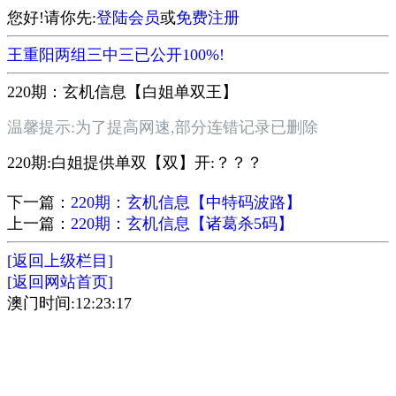
您好!请你先:
登陆会员
或
免费注册
王重阳两组三中三已公开100%!
220期：玄机信息【白姐单双王】
温馨提示:为了提高网速,部分连错记录已删除
220期:白姐提供单双【双】开:？？？
下一篇：
220期：玄机信息【中特码波路】
上一篇：
220期：玄机信息【诸葛杀5码】
[返回上级栏目]
[返回网站首页]
澳门时间:12:23:17