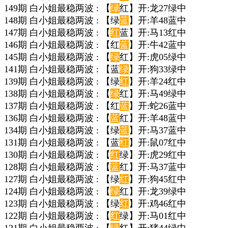
149期 白小姐最稳两波 : 【
绿
红】开:龙27绿中
148期 白小姐最稳两波 : 【绿
蓝
】开:羊48蓝中
147期 白小姐最稳两波 : 【
红
蓝】开:马13红中
146期 白小姐最稳两波 : 【红
蓝
】开:牛42蓝中
145期 白小姐最稳两波 : 【
绿
红】开:虎05绿中
141期 白小姐最稳两波 : 【蓝
绿
】开:狗33绿中
139期 白小姐最稳两波 : 【绿
红
】开:羊24红中
138期 白小姐最稳两波 : 【
绿
红】开:马49绿中
137期 白小姐最稳两波 : 【红
蓝
】开:蛇26蓝中
136期 白小姐最稳两波 : 【
蓝
红】开:羊48蓝中
134期 白小姐最稳两波 : 【绿
蓝
】开:马37蓝中
131期 白小姐最稳两波 : 【蓝
红
】开:鼠07红中
130期 白小姐最稳两波 : 【
红
绿】开:虎29红中
128期 白小姐最稳两波 : 【
蓝
红】开:马37蓝中
127期 白小姐最稳两波 : 【绿
红
】开:狗45红中
124期 白小姐最稳两波 : 【
绿
红】开:龙39绿中
123期 白小姐最稳两波 : 【绿
红
】开:鸡46红中
122期 白小姐最稳两波 : 【
红
绿】开:马01红中