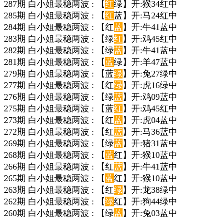
287期 白小姐最稳两波 : 【
红
绿】开:猴34红中
285期 白小姐最稳两波 : 【
红
蓝】开:马24红中
284期 白小姐最稳两波 : 【红
蓝
】开:牛41蓝中
283期 白小姐最稳两波 : 【绿
红
】开:鸡45红中
282期 白小姐最稳两波 : 【绿
蓝
】开:牛41蓝中
281期 白小姐最稳两波 : 【
蓝
绿】开:羊47蓝中
279期 白小姐最稳两波 : 【蓝
绿
】开:兔27绿中
277期 白小姐最稳两波 : 【红
绿
】开:虎16绿中
276期 白小姐最稳两波 : 【绿
蓝
】开:鸡09蓝中
275期 白小姐最稳两波 : 【蓝
红
】开:鸡45红中
273期 白小姐最稳两波 : 【红
蓝
】开:虎04蓝中
272期 白小姐最稳两波 : 【红
蓝
】开:马36蓝中
269期 白小姐最稳两波 : 【绿
蓝
】开:猪31蓝中
268期 白小姐最稳两波 : 【
蓝
红】开:猴10蓝中
266期 白小姐最稳两波 : 【红
蓝
】开:牛41蓝中
265期 白小姐最稳两波 : 【
蓝
红】开:猴10蓝中
263期 白小姐最稳两波 : 【红
绿
】开:龙38绿中
262期 白小姐最稳两波 : 【
绿
红】开:狗44绿中
260期 白小姐最稳两波 : 【绿
蓝
】开:兔03蓝中