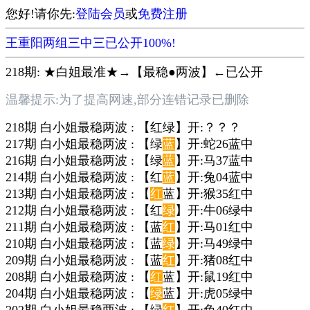
您好!请你先:
登陆会员
或
免费注册
王重阳两组三中三已公开100%!
218期: ★白姐最准★→【最稳●两波】←已公开
温馨提示:为了提高网速,部分连错记录已删除
218期 白小姐最稳两波 : 【红绿】开:？？？
217期 白小姐最稳两波 : 【绿
蓝
】开:蛇26蓝中
216期 白小姐最稳两波 : 【绿
蓝
】开:马37蓝中
214期 白小姐最稳两波 : 【红
蓝
】开:兔04蓝中
213期 白小姐最稳两波 : 【
红
蓝】开:猴35红中
212期 白小姐最稳两波 : 【红
绿
】开:牛06绿中
211期 白小姐最稳两波 : 【蓝
红
】开:马01红中
210期 白小姐最稳两波 : 【蓝
绿
】开:马49绿中
209期 白小姐最稳两波 : 【蓝
红
】开:猪08红中
208期 白小姐最稳两波 : 【
红
蓝】开:鼠19红中
204期 白小姐最稳两波 : 【
绿
蓝】开:虎05绿中