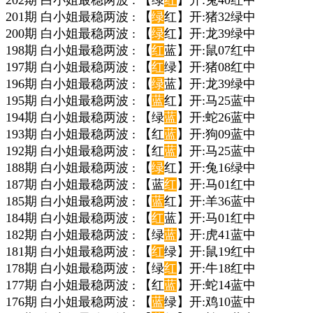
202期 白小姐最稳两波 : 【绿
红
】开:兔40红中
201期 白小姐最稳两波 : 【
绿
红】开:猪32绿中
200期 白小姐最稳两波 : 【
绿
红】开:龙39绿中
198期 白小姐最稳两波 : 【
红
蓝】开:鼠07红中
197期 白小姐最稳两波 : 【
红
绿】开:猪08红中
196期 白小姐最稳两波 : 【
绿
蓝】开:龙39绿中
195期 白小姐最稳两波 : 【
蓝
红】开:马25蓝中
194期 白小姐最稳两波 : 【绿
蓝
】开:蛇26蓝中
193期 白小姐最稳两波 : 【红
蓝
】开:狗09蓝中
192期 白小姐最稳两波 : 【红
蓝
】开:马25蓝中
188期 白小姐最稳两波 : 【
绿
红】开:兔16绿中
187期 白小姐最稳两波 : 【蓝
红
】开:马01红中
185期 白小姐最稳两波 : 【
蓝
红】开:羊36蓝中
184期 白小姐最稳两波 : 【
红
蓝】开:马01红中
182期 白小姐最稳两波 : 【绿
蓝
】开:虎41蓝中
181期 白小姐最稳两波 : 【
红
绿】开:鼠19红中
178期 白小姐最稳两波 : 【绿
红
】开:牛18红中
177期 白小姐最稳两波 : 【红
蓝
】开:蛇14蓝中
176期 白小姐最稳两波 : 【
蓝
绿】开:鸡10蓝中