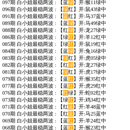
097期 白小姐最稳两波 : 【蓝
绿
】开:猴11绿中
096期 白小姐最稳两波 : 【
绿
红】开:鼠43绿中
091期 白小姐最稳两波 : 【
蓝
红】开:马37蓝中
089期 白小姐最稳两波 : 【蓝
绿
】开:马49绿中
088期 白小姐最稳两波 : 【红
绿
】开:龙27绿中
086期 白小姐最稳两波 : 【绿
红
】开:羊12红中
085期 白小姐最稳两波 : 【绿
红
】开:鼠19红中
084期 白小姐最稳两波 : 【蓝
绿
】开:兔16绿中
083期 白小姐最稳两波 : 【
绿
红】开:虎05绿中
082期 白小姐最稳两波 : 【红
绿
】开:龙27绿中
081期 白小姐最稳两波 : 【
绿
红】开:虎17绿中
079期 白小姐最稳两波 : 【蓝
红
】开:猴35红中
077期 白小姐最稳两波 : 【蓝
红
】开:虎29红中
076期 白小姐最稳两波 : 【
红
绿】开:蛇02红中
073期 白小姐最稳两波 : 【绿
红
】开:鸡34红中
071期 白小姐最稳两波 : 【红
蓝
】开:羊48蓝中
070期 白小姐最稳两波 : 【红
蓝
】开:马25蓝中
069期 白小姐最稳两波 : 【蓝
红
】开:羊24红中
068期 白小姐最稳两波 : 【蓝
红
】开:猴23红中