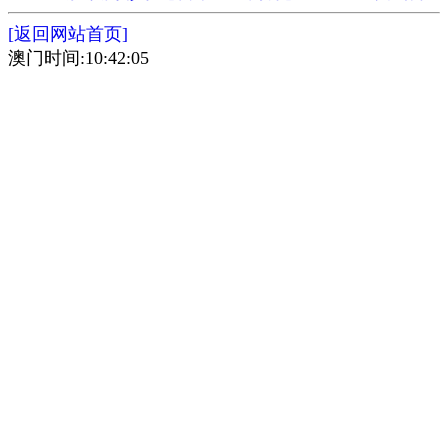
[返回网站首页]
澳门时间:10:42:05