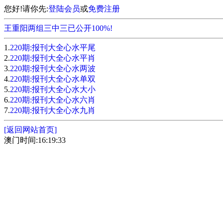
您好!请你先:
登陆会员
或
免费注册
王重阳两组三中三已公开100%!
1.
220期:报刊大全心水平尾
2.
220期:报刊大全心水平肖
3.
220期:报刊大全心水两波
4.
220期:报刊大全心水单双
5.
220期:报刊大全心水大小
6.
220期:报刊大全心水六肖
7.
220期:报刊大全心水九肖
[返回网站首页]
澳门时间:16:19:33