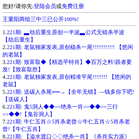
您好!请你先:
登陆会员
或
免费注册
王重阳两组三中三已公开100%!
1.
221期: ▃劫后重生原创一半波▃公式无错杀半波
【劫后重生】
2.
221期: 老鼠独家发表,原创稳杀一尾!!!!!!!!!!!! 【悠闲
的老鼠】
3.
221期: 致富取◆【精选平特肖】◆百万之料!跟者要
发!【致富取胜】
4.
221期: 老鼠独家发表,原创精准平尾!!!!!!!! 【悠闲的
老鼠】
5.
221期: 送碳人杀尾══→【全年无错】---钱多你下吧!
【送碳人】
6.
221期: 鬼5洞人◆◆==绝杀一肖==◆◆==三行
==◆◆!【鬼谷洞人】
7.
221期: 牛仁五肖☆5肖杀老曾☆牛仁五肖☆5肖杀老
曾!【牛仁五肖】
8.
221期: 【溢水渡口◇◇绝杀一肖】《杀肖实力派》