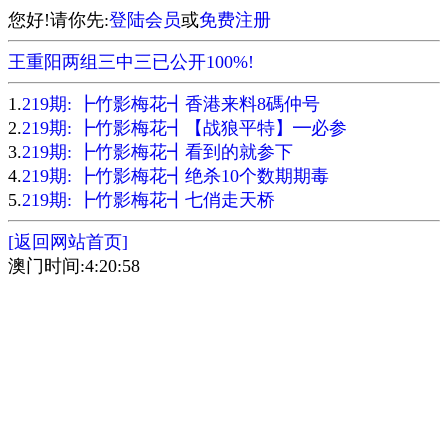
您好!请你先:
登陆会员
或
免费注册
王重阳两组三中三已公开100%!
1.
219期: ┣竹影梅花┫香港来料8碼仲号
2.
219期: ┣竹影梅花┫【战狼平特】━必参
3.
219期: ┣竹影梅花┫看到的就参下
4.
219期: ┣竹影梅花┫绝杀10个数期期毒
5.
219期: ┣竹影梅花┫七俏走天桥
[返回网站首页]
澳门时间:4:20:58